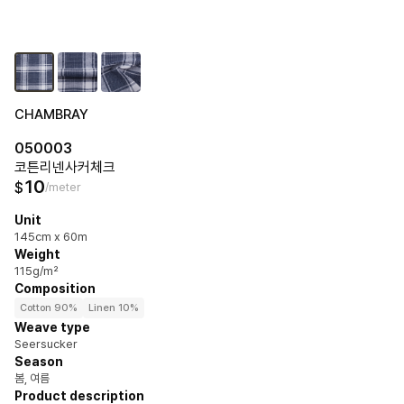
CHAMBRAY
050003
코튼리넨사커체크
10
$
/meter
Unit
145cm x 60m
Weight
115g/m²
Composition
Cotton 90%
Linen 10%
Weave type
Seersucker
Season
봄, 여름
Product description