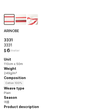
ARINOBE
3331
3331
6
$
/meter
Unit
110cm x 50m
Weight
249g/m²
Composition
Cotton 100%
Weave type
Plain
Season
여름
Product description