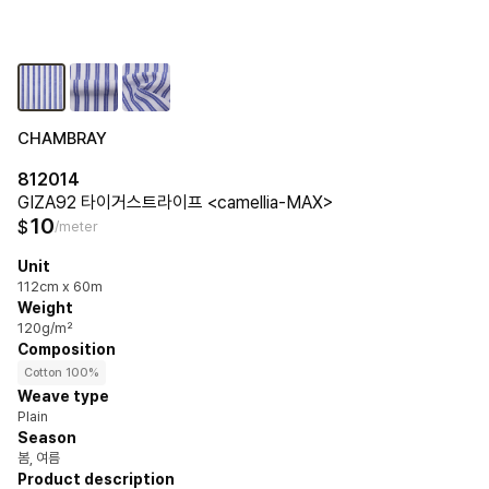
CHAMBRAY
812014
GIZA92 타이거스트라이프 <camellia-MAX>
10
$
/meter
Unit
112cm x 60m
Weight
120g/m²
Composition
Cotton 100%
Weave type
Plain
Season
봄, 여름
Product description