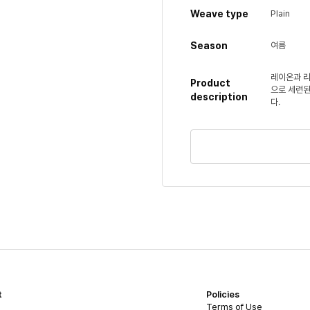
Weave type
Plain
Season
여름
레이온과 리
Product
으로 세련된
description
다.
t
Policies
Terms of Use