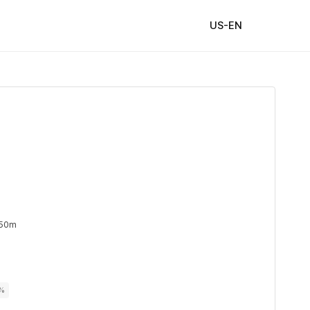
US-EN
 50m
0%