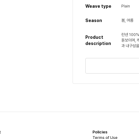
Weave type
Plain
Season
봄, 여름
린넨 100
Product
돋보이며, 
description
과 내구성을
t
Policies
Terms of Use