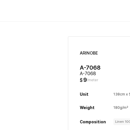
ARINOBE
A-7068
A-7068
9
$
/meter
Unit
138cm x
Weight
180g/m²
Composition
Linen 1