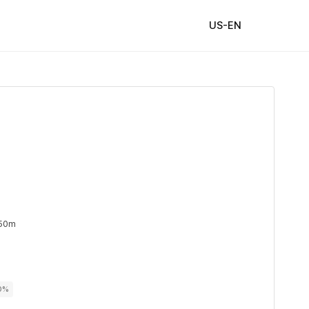
US-EN
 50m
00%