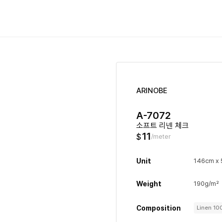
ARINOBE
A-7072
소프트 리넨 체크
11
$
/meter
Unit
146cm x
Weight
190g/m²
Composition
Linen 1