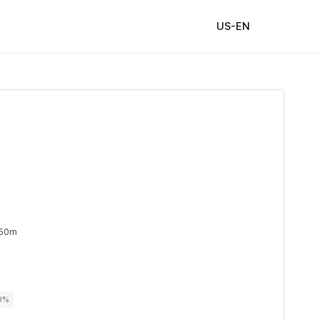
US-EN
 50m
00%