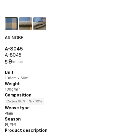
ARINOBE
A-8045
A-8045
9
$
/meter
Unit
138cm x 50m
Weight
130g/m²
Composition
Cotton 90%
Silk 10%
Weave type
Plain
Season
봄, 여름
Product description