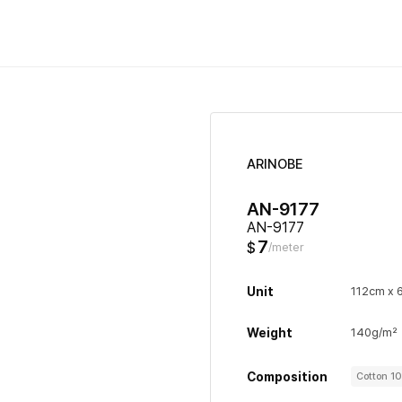
ARINOBE
AN-9177
AN-9177
7
$
/meter
Unit
112cm x 
Weight
140g/m²
Composition
Cotton 1