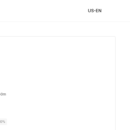
US-EN
60m
00%