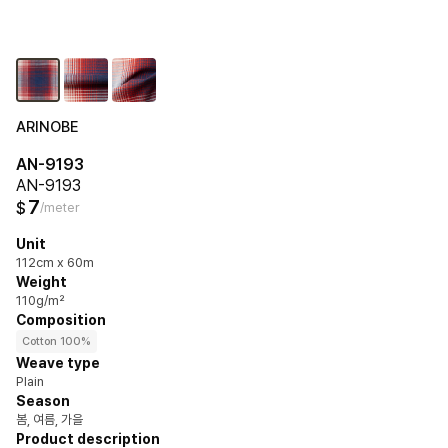
ARINOBE
AN-9193
AN-9193
7
$
/meter
Unit
112cm x 60m
Weight
110g/m²
Composition
Cotton 100%
Weave type
Plain
Season
봄, 여름, 가을
Product description