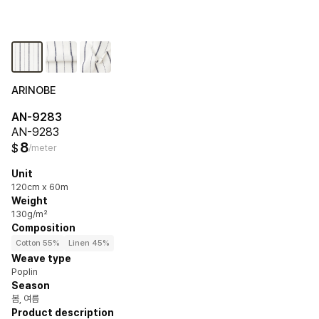
ARINOBE
AN-9283
AN-9283
8
$
/meter
Unit
120cm x 60m
Weight
130g/m²
Composition
Cotton 55%
Linen 45%
Weave type
Poplin
Season
봄, 여름
Product description