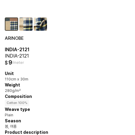
ARINOBE
INDIA-2121
INDIA-2121
9
$
/meter
Unit
110cm x 30m
Weight
280g/m²
Composition
Cotton 100%
Weave type
Plain
Season
봄, 여름
Product description