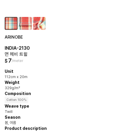
ARINOBE
INDIA-2130
면 헤비 트윌
7
$
/meter
Unit
112cm x 20m
Weight
329g/m²
Composition
Cotton 100%
Weave type
Twill
Season
봄, 여름
Product description