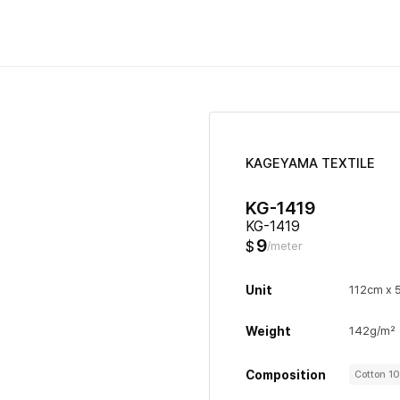
KAGEYAMA TEXTILE
KG-1419
KG-1419
9
$
/meter
Unit
112cm x 
Weight
142g/m²
Composition
Cotton 1