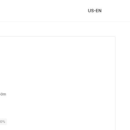
US-EN
50m
00%