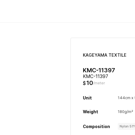
KAGEYAMA TEXTILE
KMC-11397
KMC-11397
10
$
/meter
Unit
144cm x
Weight
180g/m²
Composition
Nylon 51