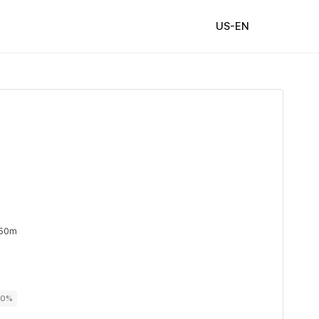
US-EN
 50m
00%