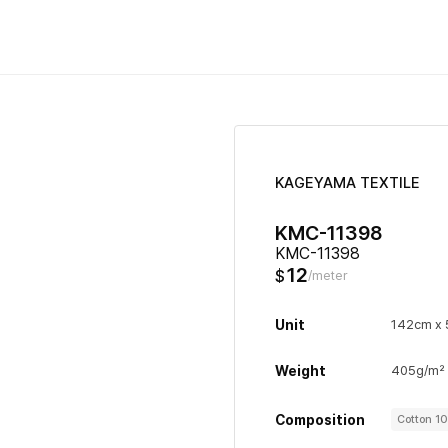
KAGEYAMA TEXTILE
KMC-11398
KMC-11398
12
$
/meter
Unit
142cm x
Weight
405g/m²
Composition
Cotton 1