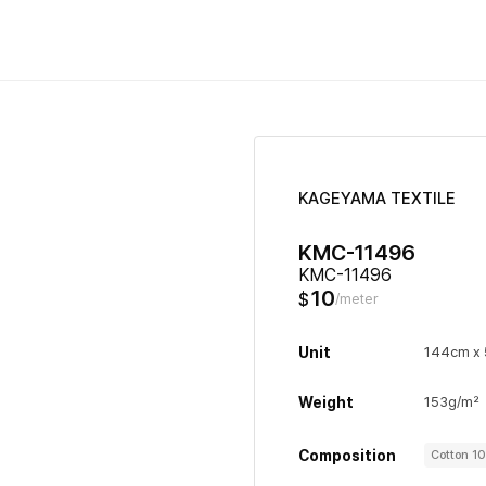
KAGEYAMA TEXTILE
KMC-11496
KMC-11496
10
$
/meter
Unit
144cm x
Weight
153g/m²
Composition
Cotton 1