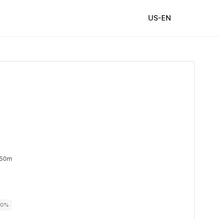
US-EN
 50m
00%