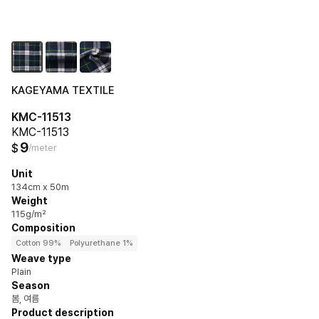
KAGEYAMA TEXTILE
KMC-11513
KMC-11513
9
$
/meter
Unit
134cm x 50m
Weight
115g/m²
Composition
Cotton 99%
Polyurethane 1%
Weave type
Plain
Season
봄, 여름
Product description