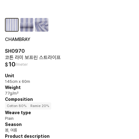
CHAMBRAY
SH0970
코튼 라미 보프린 스트라이프
10
$
/meter
Unit
145cm x 60m
Weight
77g/m²
Composition
Cotton 80%
Ramie 20%
Weave type
Plain
Season
봄, 여름
Product description