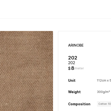
ARINOBE
202
202
8
$
/meter
Unit
112cm x 
Weight
300g/m²
Composition
Cotton 1