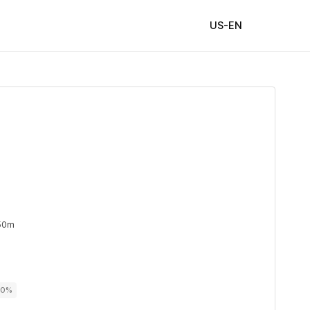
US-EN
50m
00%