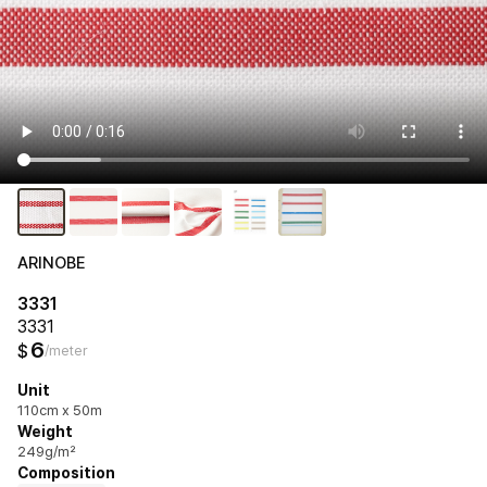
ARINOBE
3331
3331
6
$
/meter
Unit
110cm x 50m
Weight
249g/m²
Composition