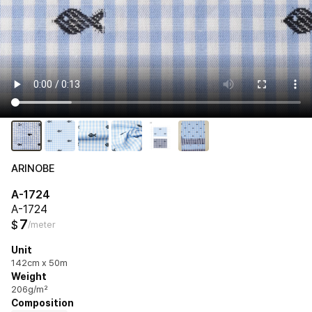
ARINOBE
A-1724
A-1724
7
$
/meter
Unit
142cm x 50m
Weight
206g/m²
Composition