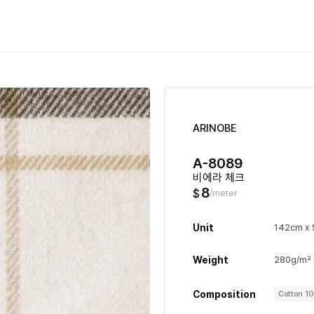
ARINOBE
A-8089
비에라 체크
8
$
/meter
Unit
142cm x
Weight
280g/m²
Composition
Cotton 1