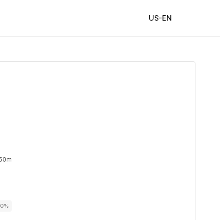
US-EN
 50m
00%