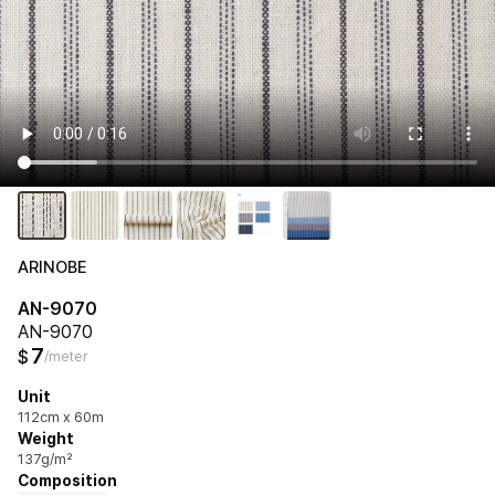
ARINOBE
AN-9070
AN-9070
7
$
/meter
Unit
112cm x 60m
Weight
137g/m²
Composition