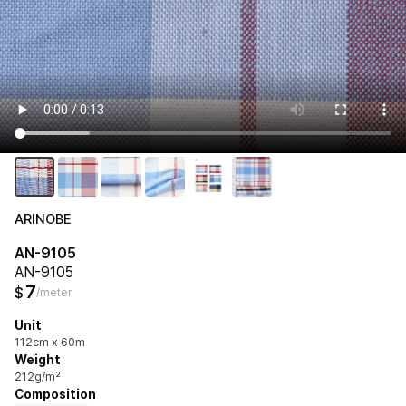
ARINOBE
AN-9105
AN-9105
7
$
/meter
Unit
112cm x 60m
Weight
212g/m²
Composition