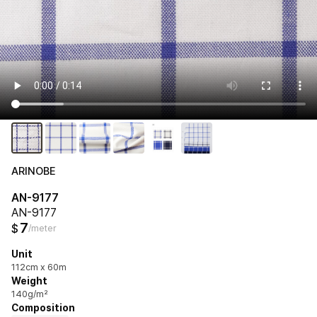
ARINOBE
AN-9177
AN-9177
7
$
/meter
Unit
112cm x 60m
Weight
140g/m²
Composition