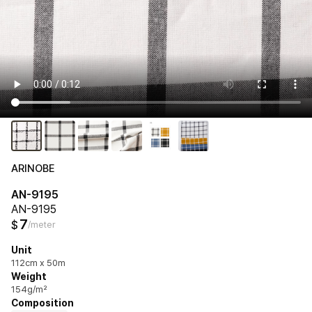
ARINOBE
AN-9195
AN-9195
7
$
/meter
Unit
112cm x 50m
Weight
154g/m²
Composition