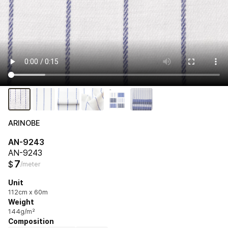
ARINOBE
AN-9243
AN-9243
7
$
/meter
Unit
112cm x 60m
Weight
144g/m²
Composition