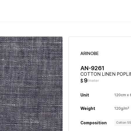
ARINOBE
AN-9261
COTTON LINEN POPLI
9
$
/meter
Unit
120cm x
Weight
120g/m²
Composition
Cotton 5