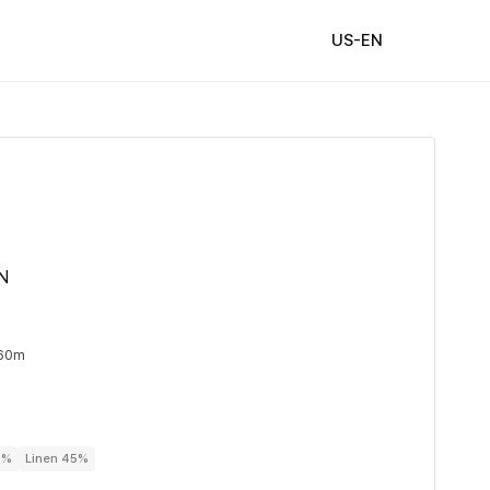
US-EN
N
 60m
5%
Linen 45%