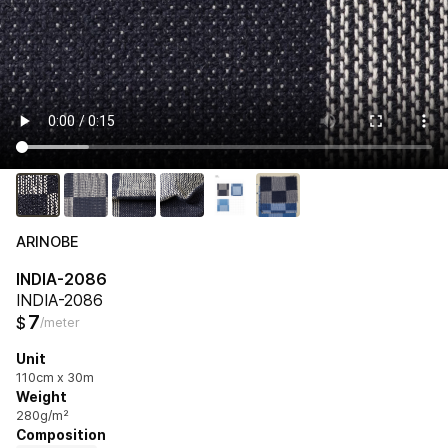
ARINOBE
INDIA-2086
INDIA-2086
7
$
/meter
Unit
110cm x 30m
Weight
280g/m²
Composition