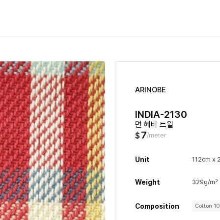
ARINOBE
INDIA-2130
면 헤비 트윌
7
$
/meter
Unit
112cm x 
Weight
329g/m²
Composition
Cotton 1