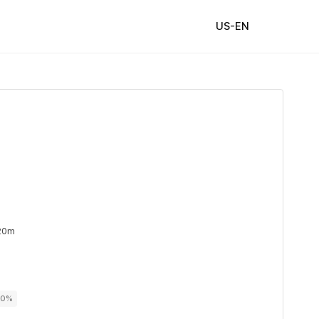
US-EN
20m
00%