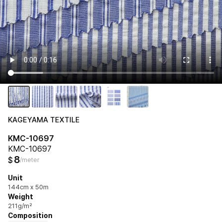
KAGEYAMA TEXTILE
KMC-10697
KMC-10697
8
$
/meter
Unit
144cm x 50m
Weight
211g/m²
Composition