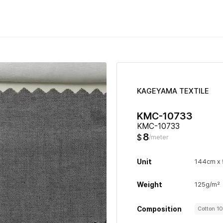
KAGEYAMA TEXTILE
KMC-10733
KMC-10733
8
$
/meter
Unit
144cm x
Weight
125g/m²
Composition
Cotton 1