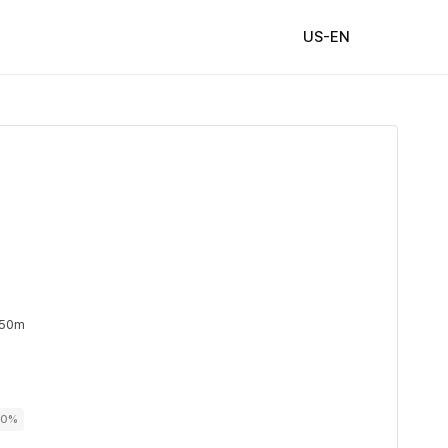
US-EN
 50m
00%