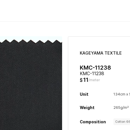
KAGEYAMA TEXTILE
KMC-11238
KMC-11238
11
$
/meter
Unit
134cm x
Weight
265g/m²
Composition
Cotton 