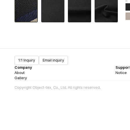
1:1 Inquiry
Email inquiry
Company
Suppor
About
Notice
Gallery
Copyright Object-tex, Co., Ltd. All rights reserved.