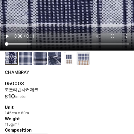
CHAMBRAY
050003
코튼리넨사커체크
10
$
/meter
Unit
145cm x 60m
Weight
115g/m²
Composition