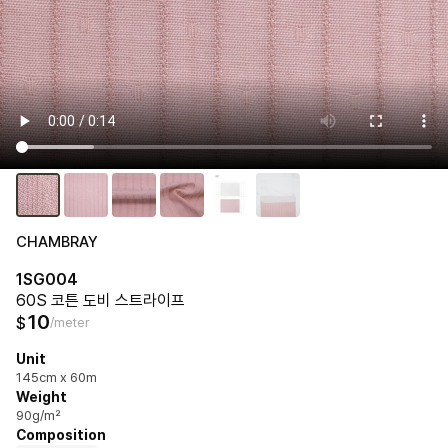
CHAMBRAY
1SG004
60S 코튼 도비 스트라이프
10
$
/meter
Unit
145cm x 60m
Weight
90g/m²
Composition