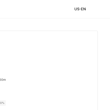
US-EN
 60m
00%