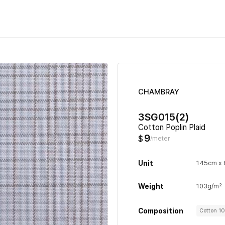
CHAMBRAY
3SG015(2)
Cotton Poplin Plaid
9
$
/meter
Unit
145cm x
Weight
103g/m²
Composition
Cotton 1