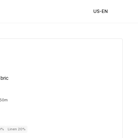
US-EN
bric
 50m
80%
Linen 20%