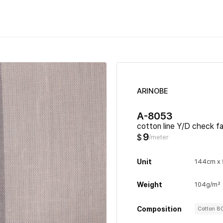
ARINOBE
A-8053
cotton line Y/D check fa
9
$
/meter
Unit
144cm x
Weight
104g/m²
Composition
Cotton 