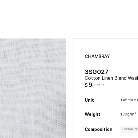
CHAMBRAY
3SG027
Cotton Linen Blend Was
9
$
/meter
Unit
145cm x
Weight
130g/m²
Composition
Cotton 7