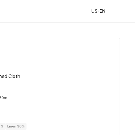
US-EN
hed Cloth
 60m
0%
Linen 30%