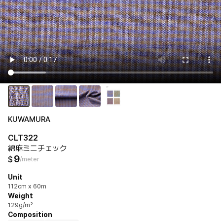
KUWAMURA
CLT322
綿麻ミニチェック
9
$
/meter
Unit
112cm x 60m
Weight
129g/m²
Composition